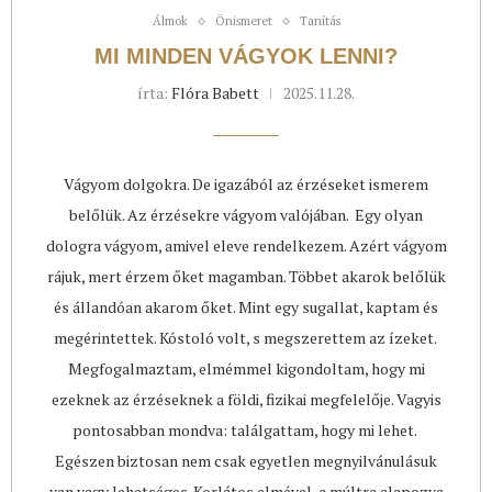
Álmok
Önismeret
Tanítás
MI MINDEN VÁGYOK LENNI?
írta:
Flóra Babett
2025.11.28.
Vágyom dolgokra. De igazából az érzéseket ismerem
belőlük. Az érzésekre vágyom valójában. Egy olyan
dologra vágyom, amivel eleve rendelkezem. Azért vágyom
rájuk, mert érzem őket magamban. Többet akarok belőlük
és állandóan akarom őket. Mint egy sugallat, kaptam és
megérintettek. Kóstoló volt, s megszerettem az ízeket.
Megfogalmaztam, elmémmel kigondoltam, hogy mi
ezeknek az érzéseknek a földi, fizikai megfelelője. Vagyis
pontosabban mondva: találgattam, hogy mi lehet.
Egészen biztosan nem csak egyetlen megnyilvánulásuk
van vagy lehetséges. Korlátos elmével, a múltra alapozva