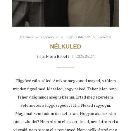
Érzelmek
Kapcsolódás
Légy az ihletem!
Szerelem
NÉLKÜLED
írta:
Flóra Babett
2025.05.27.
Függővé válni tőled. Amikor megvonod magad, s tőlem
minden figyelmed. Meséled, hogy neked: Teher jelen lenni.
Teher világmindenségnek lenni. Értsd meg szerelem.
Félelmetes a függőségedet látni. Neked ragyogni.
Magamat sem tudom összetartani. Hogyan akarsz rám
támaszkodni? Nem bírom el a szerelmed, nem bírom el a
vágyaid, nem bírom el a reményed. Nem jövök, értsd meg.