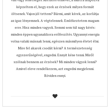
képzeltem el, hogy ezek az érzések milyen formát
öltsenek. Vajon jól tettem? Bármi, amit kérek, az korlátja
az igaz lényemnek. A végtelennek. Emlékeztetem magam
erre. Hisz minden vagyok. Semmi sem túl nagy kérés:
minden éppen ugyanakkora erőfeszítés. Ugyannyi energia
volna valaki másnak lenni, egészen másmilyen életet élni.
Mire fel akarok csodát kérni? A természetesség
egyszerűségével, engedni. Ennyit kéne tenni. Miről
szólnak bennem az érzések? Mi minden vágyok lenni?
Amivel eleve rendelkezem, azt engedni megjelenni.
Röviden ennyi.