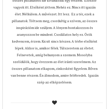
összes pillanatból ide kívánkozik egy részem. Először
vagyok itt. Elsőként jöttem. Nehéz ez. Nincs itt igazán
élet. Nélkülem. A művészet. Itt lesz. Ez a tér, ezek a
pillanatok. Töltsem meg, csordultig a szívem, az összes
inspirációm ide szüljem. A lényem bontakozzon és
aranyozzon be mindent. Csodálatos hely ez. Örök
kedvencem, érzem. Kicsit sincs készen. A térbe elsőként
lépek. Akkor is, amikor félek. Túlszeretem az életet.
Felnevetek, amíg behunyom a szemem. Mosolyba
szelídülök, hogy érezzem az élet iránti szerelmem. Az
összes pillanatom elkapom, cinkosként figyelem. Bőven
van benne részem. Én álmodom, amire felébredek. Igazán
szép az elképzelésem.