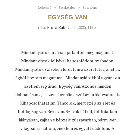
Lélekszó
Sorskérdés
Szerelem
EGYSÉG VAN
írta:
Flóra Babett
2025.11.05.
Mindannyiótok arcában pillantom meg magamat.
Mindannyiótok lelkével kapcsolódom, szabadon.
Mindannyiótok szívében fürdetem a szeretetet, amit az
égből hoztam magammal. Mindannyiótokból ugyanaz a
szellemiség árad. Egység van. Azonos minden
dobbanásunk, s a zene bennünk szól az örökkévalónak.
Kikapcsolhatatlan. Táncolok, mert szép az élet és
boldogság van. Béke van. Szavak nélkül, földi dallam
hiányában, zajban s képzelt zűrzavarban, bármilyen
világban is hallom, éneklem és együtt dúdolom. A