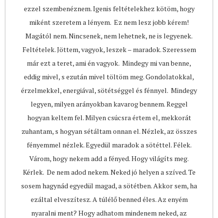
ezzel szembenéznem. Igenis feltételekhez kötöm, hogy
miként szeretem a lényem. Ez nem lesz jobb kérem!
Magától nem. Nincsenek, nem lehetnek, ne is legyenek.
Feltételek. Jöttem, vagyok, leszek – maradok. Szeressem
már ezt a teret, ami én vagyok. Mindegy mi van benne,
eddig mivel, s ezután mivel töltöm meg. Gondolatokkal,
érzelmekkel, energiával, sötétséggel és fénnyel. Mindegy
legyen, milyen arányokban kavarog bennem. Reggel
hogyan keltem fel. Milyen csúcsra értem el, mekkorát
zuhantam, s hogyan sétáltam onnan el. Nézlek, az összes
fényemmel nézlek. Egyedül maradok a sötéttel. Félek.
Várom, hogy nekem add a fényed. Hogy világíts meg.
Kérlek. De nem adod nekem. Neked jó helyen a szíved. Te
sosem hagynád egyedül magad, a sötétben. Akkor sem, ha
ezáltal elveszítesz. A túlélő benned éles. Az enyém
nyaralni ment? Hogy adhatom mindenem neked, az