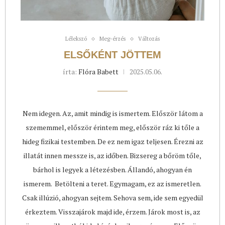
Lélekszó
Meg-érzés
Változás
ELSŐKÉNT JÖTTEM
írta:
Flóra Babett
2025.05.06.
Nem idegen. Az, amit mindig is ismertem. Először látom a
szememmel, először érintem meg, először ráz ki tőle a
hideg fizikai testemben. De ez nem igaz teljesen. Érezni az
illatát innen messze is, az időben. Bizsereg a bőröm tőle,
bárhol is legyek a létezésben. Állandó, ahogyan én
ismerem. Betölteni a teret. Egymagam, ez az ismeretlen.
Csak illúzió, ahogyan sejtem. Sehova sem, ide sem egyedül
érkeztem. Visszajárok majd ide, érzem. Járok most is, az