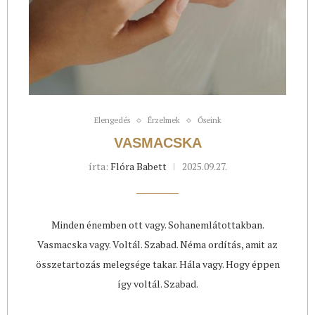
Elengedés
Érzelmek
Őseink
VASMACSKA
írta:
Flóra Babett
2025.09.27.
Minden énemben ott vagy. Sohanemlátottakban.
Vasmacska vagy. Voltál. Szabad. Néma ordítás, amit az
összetartozás melegsége takar. Hála vagy. Hogy éppen
így voltál. Szabad.