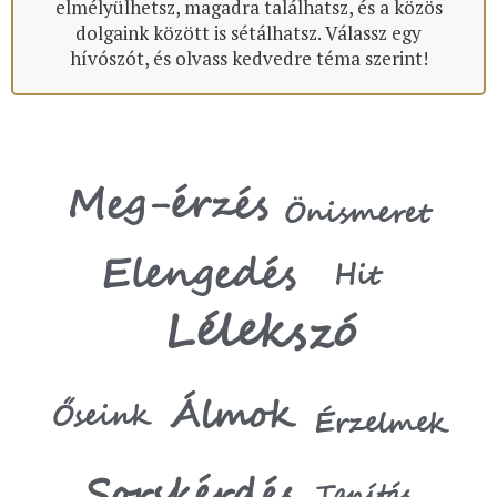
elmélyülhetsz, magadra találhatsz, és a közös
dolgaink között is sétálhatsz. Válassz egy
hívószót, és olvass kedvedre téma szerint!
Meg-érzés
Önismeret
Elengedés
Hit
Lélekszó
Álmok
Őseink
Érzelmek
Sorskérdés
Tanítás