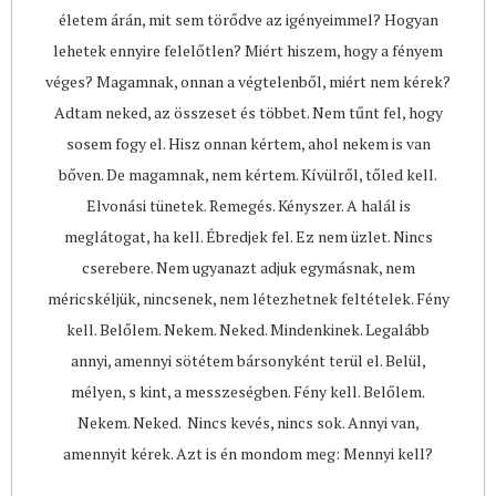
életem árán, mit sem törődve az igényeimmel? Hogyan
lehetek ennyire felelőtlen? Miért hiszem, hogy a fényem
véges? Magamnak, onnan a végtelenből, miért nem kérek?
Adtam neked, az összeset és többet. Nem tűnt fel, hogy
sosem fogy el. Hisz onnan kértem, ahol nekem is van
bőven. De magamnak, nem kértem. Kívülről, tőled kell.
Elvonási tünetek. Remegés. Kényszer. A halál is
meglátogat, ha kell. Ébredjek fel. Ez nem üzlet. Nincs
cserebere. Nem ugyanazt adjuk egymásnak, nem
méricskéljük, nincsenek, nem létezhetnek feltételek. Fény
kell. Belőlem. Nekem. Neked. Mindenkinek. Legalább
annyi, amennyi sötétem bársonyként terül el. Belül,
mélyen, s kint, a messzeségben. Fény kell. Belőlem.
Nekem. Neked. Nincs kevés, nincs sok. Annyi van,
amennyit kérek. Azt is én mondom meg: Mennyi kell?