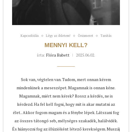
Kapcsolódás
Légy az ihletem!
Önismeret
Tanítás
MENNYI KELL?
írta:
Flóra Babett
2025.06.02.
Sok van, végtelen van. Tudom, mert onnan kérem
mindenkinek a meseszépet. Magamnak is onnan kéne.
Magamnak, miért nem kérek? Rossz a kérdés, ne is
kérdezd. Ha fel kell fogni, hogy mit is akar mutatni az
élet.. Akkor fogom magam és a fénybe lépek. Látszani fog
az összes tátongó seb, mélységes szakadék, halálvidék.
És hiányozni fog az illúzióként létező kerekségem. Muszáj