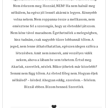
Nem érkezem meg. Hozzád, NEM! Ha nem halnál meg
nélkülem, ha egész jól lennél akármi is legyen.. Könnyebb
volna nekem. Nem roppanna össze a mellkasom, nem
emésztene fel a szorongás, hogy az életeddel játszom.
Nem kéne távol maradnom. Égethetnélek a melegségben,
hisz tudnám, csak nagyobb tűzre lobbannál tőlem. A
jeged, nem lenne áthatolhatatlan, egészen idegen szféra a
létezésben. Amit nem ismerek, ami veszélyes vidék
nekem, ahova a lábam be sem tehetem. Értsd meg.
Akarlak, szeretlek, nézlek. Mikor jöhetek már közelebb?
Semmi nem függ tőlem. Az életed főleg nem. Hogyan éljek
nélküled? – kérded. Ahogyan eddig, szerelem. – felelem.
Bízzál ebben. Bízom benned. Szeretlek.