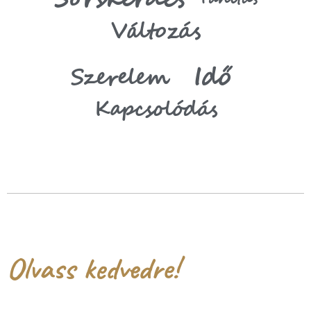
Változás
Idő
Szerelem
Kapcsolódás
Olvass kedvedre!