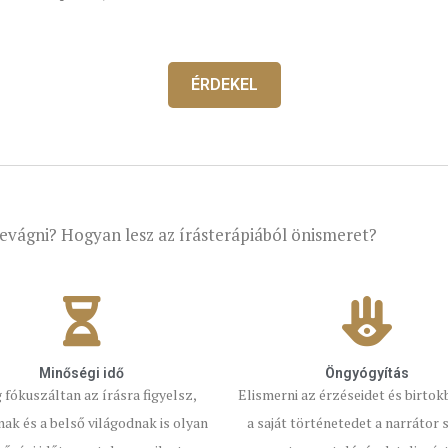
ÉRDEKEL
evágni? Hogyan lesz az írásterápiából önismeret?
Minőségi idő
Öngyógyítás
fókuszáltan az írásra figyelsz,
Elismerni az érzéseidet és birtok
ak és a belső világodnak is olyan
a saját történetedet a narrátor