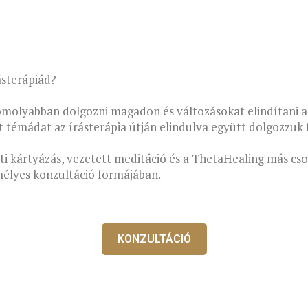
ásterápiád?
komolyabban dolgozni magadon és változásokat elindítani 
témádat az írásterápia útján elindulva együtt dolgozzuk f
ti kártyázás, vezetett meditáció és a ThetaHealing más cs
mélyes konzultáció formájában.
KONZULTÁCIÓ