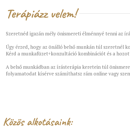
Terápiázz velem!
Szeretnéd igazán mély önismereti élménnyé tenni az ír
Úgy érzed, hogy az önálló belső munkán túl szeretnél 
Kérd a munkafüzet+konzultáció kombinációt és a hozott 
A belső munkádban az írásterápia keretein túl önismere
folyamatodat kísérve számíthatsz rám online vagy sze
Közös alkotásaink: