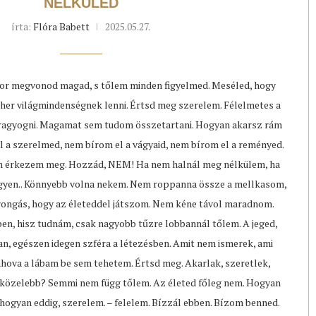
NÉLKÜLED
írta:
Flóra Babett
2025.05.27.
kor megvonod magad, s tőlem minden figyelmed. Meséled, hogy
Teher világmindenségnek lenni. Értsd meg szerelem. Félelmetes a
 ragyogni. Magamat sem tudom összetartani. Hogyan akarsz rám
a szerelmed, nem bírom el a vágyaid, nem bírom el a reményed.
m érkezem meg. Hozzád, NEM! Ha nem halnál meg nélkülem, ha
legyen.. Könnyebb volna nekem. Nem roppanna össze a mellkasom,
rongás, hogy az életeddel játszom. Nem kéne távol maradnom.
n, hisz tudnám, csak nagyobb tűzre lobbannál tőlem. A jeged,
n, egészen idegen szféra a létezésben. Amit nem ismerek, ami
ahova a lábam be sem tehetem. Értsd meg. Akarlak, szeretlek,
 közelebb? Semmi nem függ tőlem. Az életed főleg nem. Hogyan
Ahogyan eddig, szerelem. – felelem. Bízzál ebben. Bízom benned.