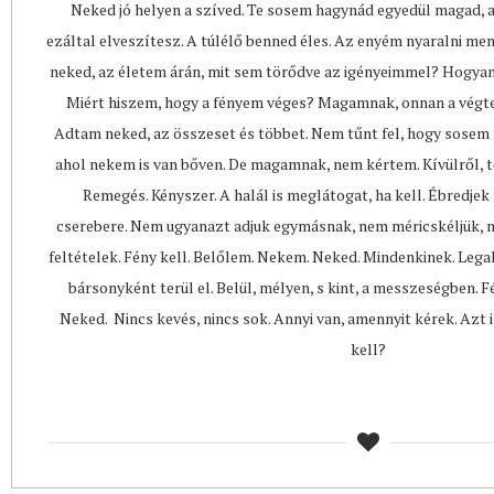
Neked jó helyen a szíved. Te sosem hagynád egyedül magad, a
ezáltal elveszítesz. A túlélő benned éles. Az enyém nyaralni 
neked, az életem árán, mit sem törődve az igényeimmel? Hogyan 
Miért hiszem, hogy a fényem véges? Magamnak, onnan a végte
Adtam neked, az összeset és többet. Nem tűnt fel, hogy sosem 
ahol nekem is van bőven. De magamnak, nem kértem. Kívülről, tő
Remegés. Kényszer. A halál is meglátogat, ha kell. Ébredjek 
cserebere. Nem ugyanazt adjuk egymásnak, nem méricskéljük, 
feltételek. Fény kell. Belőlem. Nekem. Neked. Mindenkinek. Leg
bársonyként terül el. Belül, mélyen, s kint, a messzeségben. 
Neked. Nincs kevés, nincs sok. Annyi van, amennyit kérek. Az
kell?