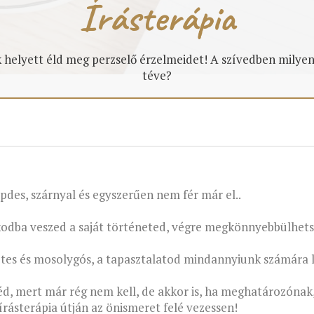
Írásterápia
helyett éld meg perzselő érzelmeidet! A szívedben milyen
téve?
repdes, szárnyal és egyszerűen nem fér már el..
okodba veszed a saját történeted, végre megkönnyebbülhets
tes és mosolygós, a tapasztalatod mindannyiunk számára le
d, mert már rég nem kell, de akkor is, ha meghatározónak
rásterápia útján az önismeret felé vezessen!