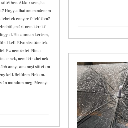
 sötétben. Akkor sem, ha
ment? Hogy adhatom mindenem
lehetek ennyire felelőtlen?
lenből, miért nem kérek?
fogy el. Hisz onnan kértem,
led kell. Elvonási tünetek.
fel. Ez nem üzlet. Nincs
nincsenek, nem létezhetnek
alább annyi, amennyi sötétem
Fény kell. Belőlem. Nekem.
t is én mondom meg: Mennyi