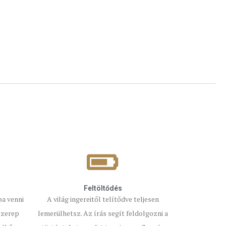
Feltöltődés
ba venni
A világ ingereitől telítődve teljesen
 szerep
lemerülhetsz. Az írás segít feldolgozni a