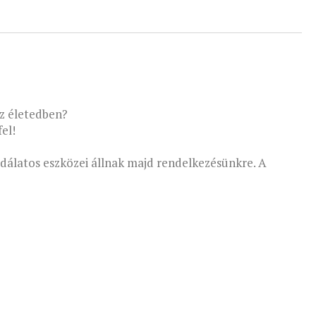
az életedben?
el!
odálatos eszközei állnak majd rendelkezésünkre. A