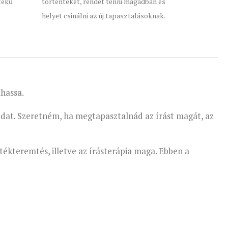
tékű
történteket, rendet tenni magadban és
helyet csinálni az új tapasztalásoknak.
lhassa.
odat. Szeretném, ha megtapasztalnád az írást magát, az
ékteremtés, illetve az írásterápia maga. Ebben a