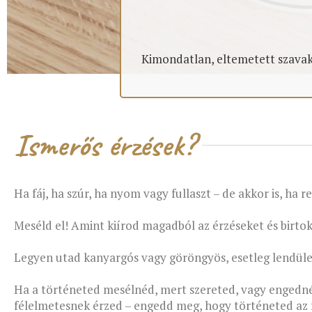
Kimondatlan, eltemetett szavak 
Ismerős érzések?
Ha fáj, ha szúr, ha nyom vagy fullaszt – de akkor is, ha 
Meséld el! Amint kiírod magadból az érzéseket és birt
Legyen utad kanyargós vagy göröngyös, esetleg lendüle
Ha a történeted mesélnéd, mert szereted, vagy engedné
félelmetesnek érzed – engedd meg, hogy történeted az í