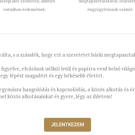
őségi időt szentelsz, amilyet
megtapasztalásával, teljesér
valójában érdemelnek.
öngyógyításnak számít.
álta, s a szándék, hogy ezt a szeretetet bárki megtapaszta
gyelve, elvárások nélkül leülj és papírra vesd belső világ
 egy lépést magadért és egy békésebb életért.
egymásra hangolódás és kapcsolódás, a közös alkotás és ért
el közös alkotásainkat és gyere, légy az ihletem!
JELENTKEZEM