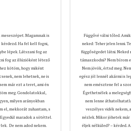
 a meseszépet. Magamnak is
Függővé válni tőled. Ami
kérdezd. Ha fel kell fogni,
neked: Teher jelen lenni. 
ybe lépek. Látszani fog az
függőségedet látni. Neked
i fog az illúzióként létező
támaszkodni? Nem bírom el 
khez kötöm, hogy miként
Nem jövök, értsd meg. Ne
senek, nem lehetnek, ne is
egész jól lennél akármi is 
sem már ezt a teret, ami én
nem emésztene fel a szo
öltöm meg. Gondolatokkal,
Égethetnélek a melegségbe
egyen, milyen arányokban
nem lenne áthatolhatatla
em el, mekkorát zuhantam, s
veszélyes vidék nekem, 
 Egyedül maradok a sötéttel.
nézlek. Mikor jöhetek már
érlek. De nem adod nekem.
éljek nélküled? – kérded. 