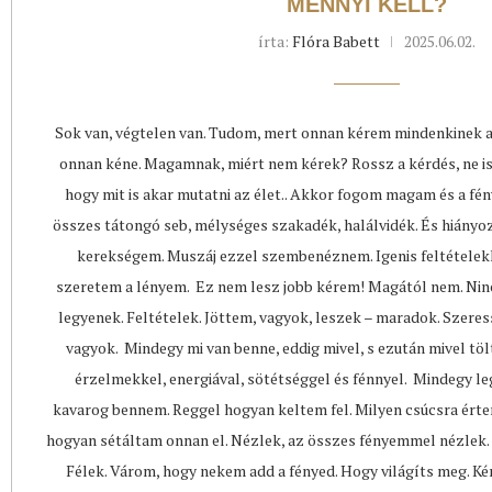
MENNYI KELL?
írta:
Flóra Babett
2025.06.02.
Sok van, végtelen van. Tudom, mert onnan kérem mindenkinek
onnan kéne. Magamnak, miért nem kérek? Rossz a kérdés, ne is 
hogy mit is akar mutatni az élet.. Akkor fogom magam és a fén
összes tátongó seb, mélységes szakadék, halálvidék. És hiányozn
kerekségem. Muszáj ezzel szembenéznem. Igenis feltétele
szeretem a lényem. Ez nem lesz jobb kérem! Magától nem. Ninc
legyenek. Feltételek. Jöttem, vagyok, leszek – maradok. Szeres
vagyok. Mindegy mi van benne, eddig mivel, s ezután mivel t
érzelmekkel, energiával, sötétséggel és fénnyel. Mindegy l
kavarog bennem. Reggel hogyan keltem fel. Milyen csúcsra ért
hogyan sétáltam onnan el. Nézlek, az összes fényemmel nézlek.
Félek. Várom, hogy nekem add a fényed. Hogy világíts meg. K