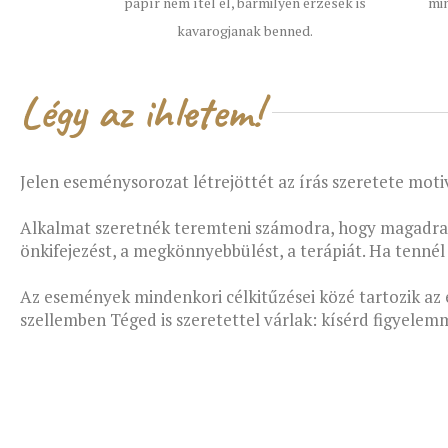
papír nem ítél el, bármilyen érzések is
min
kavarogjanak benned.
Légy az ihletem!
Jelen eseménysorozat létrejöttét az írás szeretete motiv
Alkalmat szeretnék teremteni számodra, hogy magadra fi
önkifejezést, a megkönnyebbülést, a terápiát. Ha tennél
Az események mindenkori célkitűzései közé tartozik az 
szellemben Téged is szeretettel várlak: kísérd figyelemm