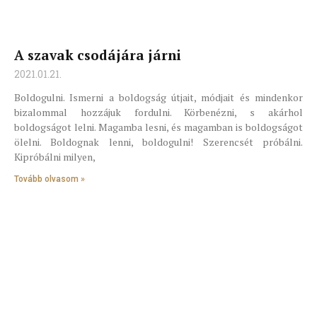
A szavak csodájára járni
2021.01.21.
Boldogulni. Ismerni a boldogság útjait, módjait és mindenkor
bizalommal hozzájuk fordulni. Körbenézni, s akárhol
boldogságot lelni. Magamba lesni, és magamban is boldogságot
ölelni. Boldognak lenni, boldogulni! Szerencsét próbálni.
Kipróbálni milyen,
Tovább olvasom »