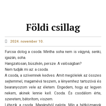
Földi csillag
2024. november 10.
Furcsa dolog a csoda. Mintha soha nem is vágyná, senki,
igazán, soha.
Hangzatosan, büszkén, persze. A valóságban?
Nem tudják mi az: a csoda.
A csoda, a szívemnek kedves. Amit megölelek az összes
sejtemmel, magamévá teszem, a lényemhez tartozóvá és
bearanyozom vele az életem. Engedem, hogy az legyen
nekem, akinek lennie kell. Csoda. És csodálom érte,
szeretem, bátorítom, viszem.
Létezik a csoda. Magányból palota. Míg a hétköznapok