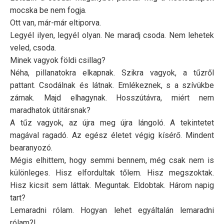
mocska be nem fogja.
Ott van, már-már eltiporva.
Legyél ilyen, legyél olyan. Ne maradj csoda. Nem lehetek
veled, csoda.
Minek vagyok földi csillag?
Néha, pillanatokra elkapnak. Szikra vagyok, a tűzről
pattant. Csodálnak és látnak. Emlékeznek, s a szívükbe
zárnak. Majd elhagynak. Hosszútávra, miért nem
maradhatok útitársnak?
A tűz vagyok, az újra meg újra lángoló. A tekintetet
magával ragadó. Az egész életet végig kísérő. Mindent
bearanyozó.
Mégis elhittem, hogy semmi bennem, még csak nem is
különleges. Hisz elfordultak tőlem. Hisz megszoktak.
Hisz kicsit sem láttak. Meguntak. Eldobtak. Három napig
tart?
Lemaradni rólam. Hogyan lehet egyáltalán lemaradni
rólam?!