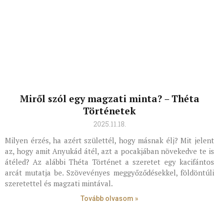
Miről szól egy magzati minta? – Théta
Történetek
2025.11.18.
Milyen érzés, ha azért születtél, hogy másnak élj? Mit jelent
az, hogy amit Anyukád átél, azt a pocakjában növekedve te is
átéled? Az alábbi Théta Történet a szeretet egy kacifántos
arcát mutatja be. Szövevényes meggyőződésekkel, földöntúli
szeretettel és magzati mintával.
Tovább olvasom »