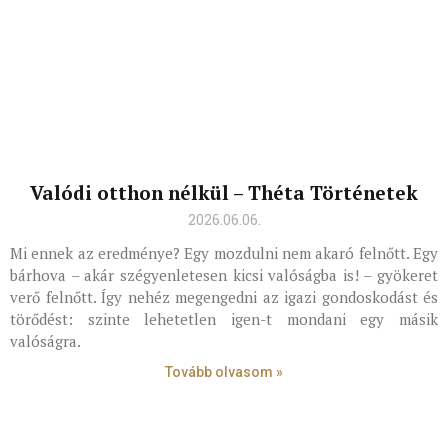
Valódi otthon nélkül – Théta Történetek
2026.06.06.
Mi ennek az eredménye? Egy mozdulni nem akaró felnőtt. Egy
bárhova – akár szégyenletesen kicsi valóságba is! – gyökeret
verő felnőtt. Így nehéz megengedni az igazi gondoskodást és
törődést: szinte lehetetlen igen-t mondani egy másik
valóságra.
Tovább olvasom »