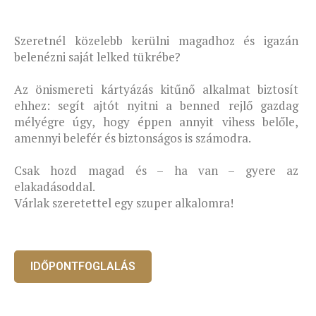
Szeretnél közelebb kerülni magadhoz és igazán
belenézni saját lelked tükrébe?
Az önismereti kártyázás kitűnő alkalmat biztosít
ehhez: segít ajtót nyitni a benned rejlő gazdag
mélyégre úgy, hogy éppen annyit vihess belőle,
amennyi belefér és biztonságos is számodra.
Csak hozd magad és – ha van – gyere az
elakadásoddal.
Várlak szeretettel egy szuper alkalomra!
IDŐPONTFOGLALÁS