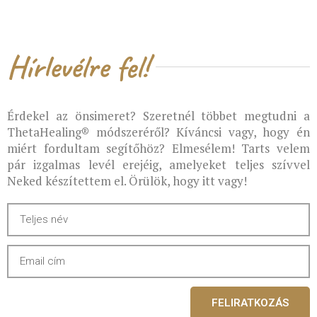
Hírlevélre fel!
Érdekel az önsimeret? Szeretnél többet megtudni a
ThetaHealing® módszeréről? Kíváncsi vagy, hogy én
miért fordultam segítőhöz? Elmesélem! Tarts velem
pár izgalmas levél erejéig, amelyeket teljes szívvel
Neked készítettem el. Örülök, hogy itt vagy!
FELIRATKOZÁS