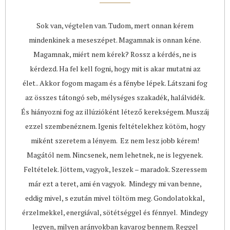
Sok van, végtelen van. Tudom, mert onnan kérem
mindenkinek a meseszépet. Magamnak is onnan kéne.
Magamnak, miért nem kérek? Rossz a kérdés, ne is
kérdezd. Ha fel kell fogni, hogy mit is akar mutatni az
élet.. Akkor fogom magam és a fénybe lépek. Látszani fog
az összes tátongó seb, mélységes szakadék, halálvidék.
És hiányozni fog az illúzióként létező kerekségem. Muszáj
ezzel szembenéznem. Igenis feltételekhez kötöm, hogy
miként szeretem a lényem. Ez nem lesz jobb kérem!
Magától nem. Nincsenek, nem lehetnek, ne is legyenek.
Feltételek. Jöttem, vagyok, leszek – maradok. Szeressem
már ezt a teret, ami én vagyok. Mindegy mi van benne,
eddig mivel, s ezután mivel töltöm meg. Gondolatokkal,
érzelmekkel, energiával, sötétséggel és fénnyel. Mindegy
legyen, milyen arányokban kavarog bennem. Reggel