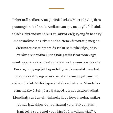
Lehet utálni őket. A megerősítéseket. Mert tényleg üres
pusmogásnak tűnnek. Amikor van egy meggyőződésünk
és kész hitrendszer épült rá, akkor elég gyengén hat egy
mézesmázos pozitív mondat. Nem változtatja meg az
életünket csettintésre és kicsit sem tűnik úgy, hogy
varázsereje volna. Hiába hallgatjuk kitartóan vagy
mantrázzuk a szívünket is beleadva. De nem is ez a célja.
Persze, hogy egy jól kigondolt, derűs mondat nem tud
szembeszállni egy ezerszer átélt élménnyel, ami túl
erősen lüktet. Millió tapasztalás szól ellene. Mondat vs.
élmény. Egyértelmű a válasz. Ötleteket viszont adhat.
Mondhatja azt az elménknek, hogy figyelj, néha, amikor
gondolsz, akkor gondolhatnál valami ilyesmit is..
Ismételni szeretnél vagy kipróbálni valami újat? A