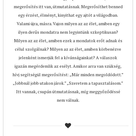
megerősítés itt van, útmutatásnak. Megerősíthet benned
egy érzést, élményt, kinyithat egy ajtót a világodban.
Valami újra, másra. Vajon milyen az az élet, amiben egy
ilyen derűs mondatra nem legyintünk szkeptikusan?
Milyen az az élet, amiben ezek a mondatok erőt adnak és
célul szolgálnak? Milyen az az élet, amiben körbenézve
jelenként ismerjük fel a kívánságainkat? A válaszok
igazán megérdemlik az esélyt. Amikor arra van szükség,
hívj segítségül megerősítést: „Már minden megoldódott.”
„Jobbnál jobb utakon járok.” „Szeretem a tapasztalásom.”
Itt vannak, csupán útmutatásnak, míg meggyőződéssé
nem válnak.