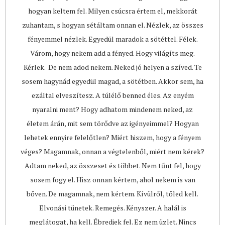
hogyan keltem fel. Milyen csúcsra értem el, mekkorát
zuhantam, s hogyan sétáltam onnan el. Nézlek, az összes
fényemmel nézlek. Egyedül maradok a sötéttel. Félek.
Várom, hogy nekem add a fényed. Hogy világíts meg.
Kérlek. De nem adod nekem. Neked jó helyen a szíved. Te
sosem hagynád egyedül magad, a sötétben. Akkor sem, ha
ezáltal elveszítesz. A túlélő benned éles. Az enyém
nyaralni ment? Hogy adhatom mindenem neked, az
életem árán, mit sem törődve az igényeimmel? Hogyan
lehetek ennyire felelőtlen? Miért hiszem, hogy a fényem
véges? Magamnak, onnan a végtelenből, miért nem kérek?
Adtam neked, az összeset és többet. Nem tűnt fel, hogy
sosem fogy el. Hisz onnan kértem, ahol nekem is van
bőven. De magamnak, nem kértem. Kívülről, tőled kell.
Elvonási tünetek. Remegés. Kényszer. A halál is
meglátogat, ha kell. Ébredjek fel. Ez nem üzlet. Nincs