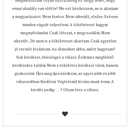
megmozdítani. Olyan tiszta dolog ez. Hogy lehet, hogy
ennyi akadály van előtte? Ne ezt kérdezzem, ne is akarjam
a magyarázatot. Nem fontos. Nem sikerült, elsőre. Szívem
minden vágyát teljesíteni. A tökéleteset hagyni
megnyilvánulni. Csak létezni, s megcsodálni. Nem
sikerült.. De nem is a tökéleteset akartam. Csak egyetlen
jó verziót kívántam. Az álmodást abba, miért hagytam?
Sok kérdésre, felesleges a válasz. Érdemes megfelelő
kérdésekre találni. Nem a tökéletes kérdésre várni, hanem
gyakorolni. Újra meg újra kérdezni, az egyre jobb és jobb
válaszokban fürdőzni. Végtelenül kíváncsinak lenni. A
kérdés pedig: … ? Olyan lesz a válasz.