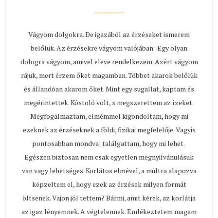
Vágyom dolgokra. De igazából az érzéseket ismerem
belőlük. Az érzésekre vágyom valójában. Egy olyan
dologra vágyom, amivel eleve rendelkezem. Azért vágyom
rájuk, mert érzem őket magamban. Többet akarok belőlük
és állandóan akarom őket. Mint egy sugallat, kaptam és
megérintettek. Kóstoló volt, s megszerettem az ízeket.
Megfogalmaztam, elmémmel kigondoltam, hogy mi
ezeknek az érzéseknek a földi, fizikai megfelelője. Vagyis
pontosabban mondva: találgattam, hogy mi lehet.
Egészen biztosan nem csak egyetlen megnyilvánulásuk
van vagy lehetséges. Korlátos elmével, a múltra alapozva
képzeltem el, hogy ezek az érzések milyen formát
öltsenek. Vajon jól tettem? Bármi, amit kérek, az korlátja
az igaz lényemnek. A végtelennek. Emlékeztetem magam