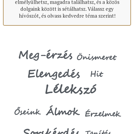
elmélyülhetsz, magadra találhatsz, és a közös
dolgaink között is sétálhatsz. Válassz egy
hívószót, és olvass kedvedre téma szerint!
Meg-érzés
Önismeret
Elengedés
Hit
Lélekszó
Álmok
Őseink
Érzelmek
Sorskérdés
Tanítás