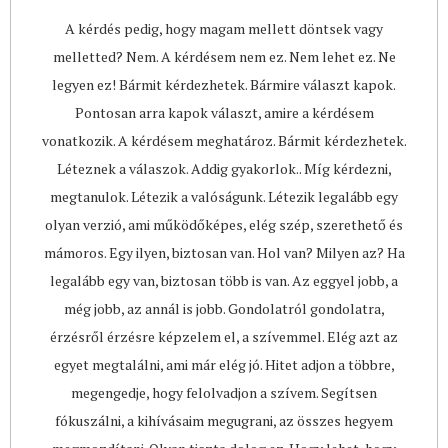
A kérdés pedig, hogy magam mellett döntsek vagy
melletted? Nem. A kérdésem nem ez. Nem lehet ez. Ne
legyen ez! Bármit kérdezhetek. Bármire választ kapok.
Pontosan arra kapok választ, amire a kérdésem
vonatkozik. A kérdésem meghatároz. Bármit kérdezhetek.
Léteznek a válaszok. Addig gyakorlok.. Míg kérdezni,
megtanulok. Létezik a valóságunk. Létezik legalább egy
olyan verzió, ami működőképes, elég szép, szerethető és
mámoros. Egy ilyen, biztosan van. Hol van? Milyen az? Ha
legalább egy van, biztosan több is van. Az eggyel jobb, a
még jobb, az annál is jobb. Gondolatról gondolatra,
érzésről érzésre képzelem el, a szívemmel. Elég azt az
egyet megtalálni, ami már elég jó. Hitet adjon a többre,
megengedje, hogy felolvadjon a szívem. Segítsen
fókuszálni, a kihívásaim megugrani, az összes hegyem