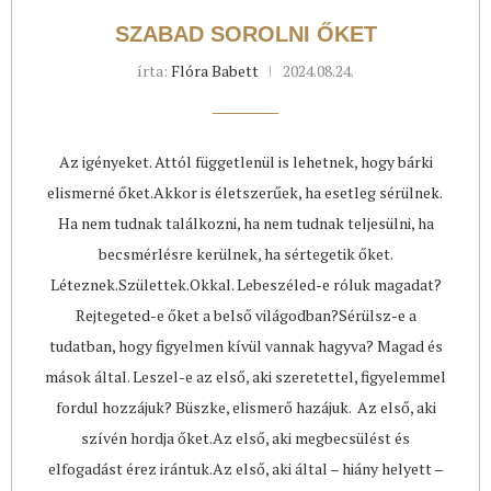
SZABAD SOROLNI ŐKET
írta:
Flóra Babett
2024.08.24.
Az igényeket. Attól függetlenül is lehetnek, hogy bárki
elismerné őket.Akkor is életszerűek, ha esetleg sérülnek.
Ha nem tudnak találkozni, ha nem tudnak teljesülni, ha
becsmérlésre kerülnek, ha sértegetik őket.
Léteznek.Születtek.Okkal. Lebeszéled-e róluk magadat?
Rejtegeted-e őket a belső világodban?Sérülsz-e a
tudatban, hogy figyelmen kívül vannak hagyva? Magad és
mások által. Leszel-e az első, aki szeretettel, figyelemmel
fordul hozzájuk? Büszke, elismerő hazájuk. Az első, aki
szívén hordja őket.Az első, aki megbecsülést és
elfogadást érez irántuk.Az első, aki által – hiány helyett –