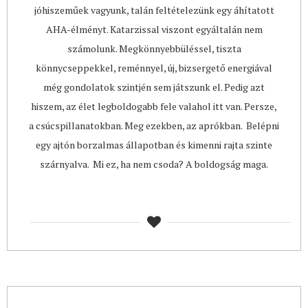
jóhiszeműek vagyunk, talán feltételezünk egy áhítatott
AHA-élményt. Katarzissal viszont egyáltalán nem
számolunk. Megkönnyebbüléssel, tiszta
könnycseppekkel, reménnyel, új, bizsergető energiával
még gondolatok szintjén sem játszunk el. Pedig azt
hiszem, az élet legboldogabb fele valahol itt van. Persze,
a csúcspillanatokban. Meg ezekben, az aprókban. Belépni
egy ajtón borzalmas állapotban és kimenni rajta szinte
szárnyalva. Mi ez, ha nem csoda? A boldogság maga.