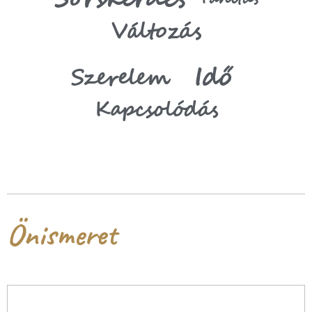
Változás
Idő
Szerelem
Kapcsolódás
Önismeret