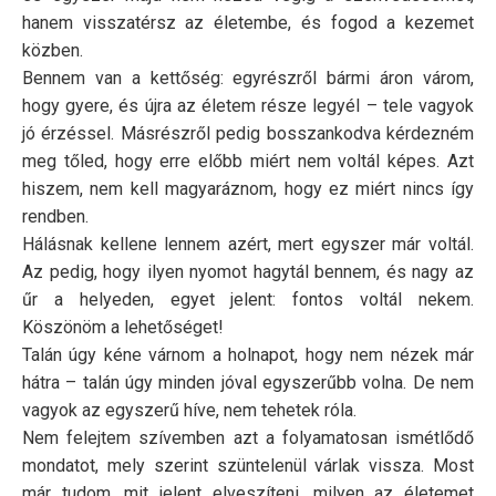
hanem visszatérsz az életembe, és fogod a kezemet
közben.
Bennem van a kettőség: egyrészről bármi áron várom,
hogy gyere, és újra az életem része legyél – tele vagyok
jó érzéssel. Másrészről pedig bosszankodva kérdezném
meg tőled, hogy erre előbb miért nem voltál képes. Azt
hiszem, nem kell magyaráznom, hogy ez miért nincs így
rendben.
Hálásnak kellene lennem azért, mert egyszer már voltál.
Az pedig, hogy ilyen nyomot hagytál bennem, és nagy az
űr a helyeden, egyet jelent: fontos voltál nekem.
Köszönöm a lehetőséget!
Talán úgy kéne várnom a holnapot, hogy nem nézek már
hátra – talán úgy minden jóval egyszerűbb volna. De nem
vagyok az egyszerű híve, nem tehetek róla.
Nem felejtem szívemben azt a folyamatosan ismétlődő
mondatot, mely szerint szüntelenül várlak vissza. Most
már tudom, mit jelent elveszíteni, milyen az életemet