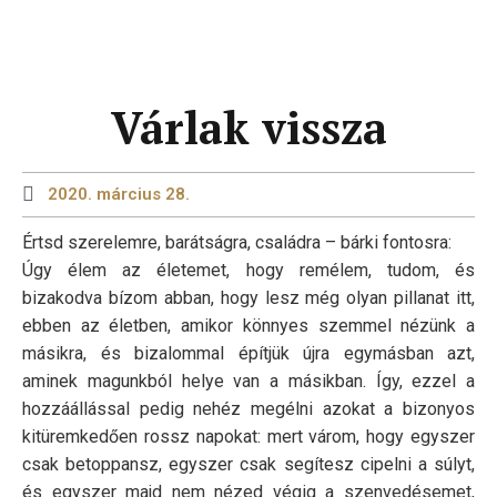
Várlak vissza
2020. március 28.
Értsd szerelemre, barátságra, családra – bárki fontosra:
Úgy élem az életemet, hogy remélem, tudom, és
bizakodva bízom abban, hogy lesz még olyan pillanat itt,
ebben az életben, amikor könnyes szemmel nézünk a
másikra, és bizalommal építjük újra egymásban azt,
aminek magunkból helye van a másikban. Így, ezzel a
hozzáállással pedig nehéz megélni azokat a bizonyos
kitüremkedően rossz napokat: mert várom, hogy egyszer
csak betoppansz, egyszer csak segítesz cipelni a súlyt,
és egyszer majd nem nézed végig a szenvedésemet,