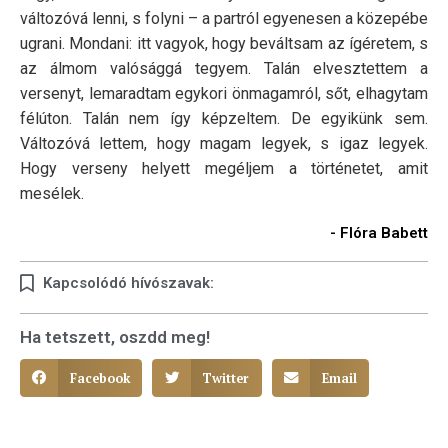
változóvá lenni, s folyni – a partról egyenesen a közepébe
ugrani. Mondani: itt vagyok, hogy beváltsam az ígéretem, s
az álmom valósággá tegyem. Talán elvesztettem a
versenyt, lemaradtam egykori önmagamról, sőt, elhagytam
félúton. Talán nem így képzeltem. De egyikünk sem.
Változóvá lettem, hogy magam legyek, s igaz legyek.
Hogy verseny helyett megéljem a történetet, amit
mesélek.
- Flóra Babett
Kapcsolódó hívószavak:
Ha tetszett, oszdd meg!
Facebook
Twitter
Email