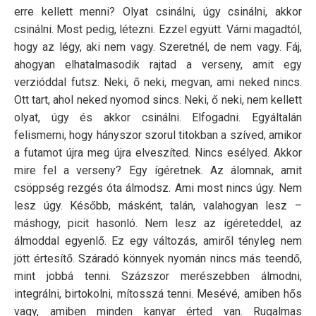
erre kellett menni? Olyat csinálni, úgy csinálni, akkor
csinálni. Most pedig, létezni. Ezzel együtt. Várni magadtól,
hogy az légy, aki nem vagy. Szeretnél, de nem vagy. Fáj,
ahogyan elhatalmasodik rajtad a verseny, amit egy
verzióddal futsz. Neki, ő neki, megvan, ami neked nincs.
Ott tart, ahol neked nyomod sincs. Neki, ő neki, nem kellett
olyat, úgy és akkor csinálni. Elfogadni. Egyáltalán
felismerni, hogy hányszor szorul titokban a szíved, amikor
a futamot újra meg újra elveszíted. Nincs esélyed. Akkor
mire fel a verseny? Egy ígéretnek. Az álomnak, amit
csöppség rezgés óta álmodsz. Ami most nincs úgy. Nem
lesz úgy. Később, másként, talán, valahogyan lesz –
máshogy, picit hasonló. Nem lesz az ígéreteddel, az
álmoddal egyenlő. Ez egy változás, amiről tényleg nem
jött értesítő. Száradó könnyek nyomán nincs más teendő,
mint jobbá tenni. Százszor merészebben álmodni,
integrálni, birtokolni, mítosszá tenni. Mesévé, amiben hős
vagy, amiben minden kanyar érted van. Rugalmas