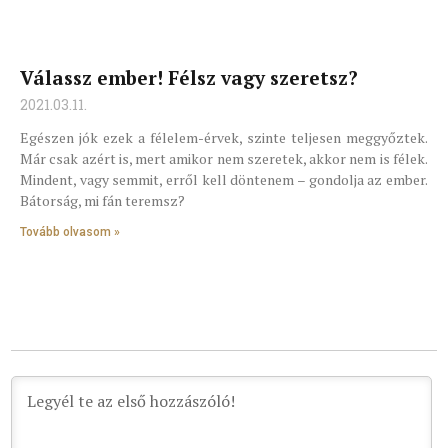
Válassz ember! Félsz vagy szeretsz?
2021.03.11.
Egészen jók ezek a félelem-érvek, szinte teljesen meggyőztek.
Már csak azért is, mert amikor nem szeretek, akkor nem is félek.
Mindent, vagy semmit, erről kell döntenem – gondolja az ember.
Bátorság, mi fán teremsz?
Tovább olvasom »