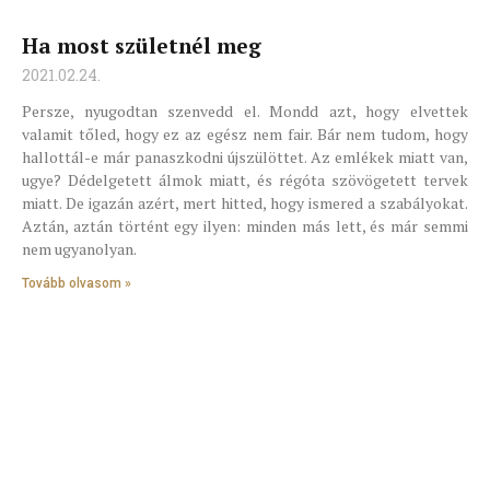
Ha most születnél meg
2021.02.24.
Persze, nyugodtan szenvedd el. Mondd azt, hogy elvettek
valamit tőled, hogy ez az egész nem fair. Bár nem tudom, hogy
hallottál-e már panaszkodni újszülöttet. Az emlékek miatt van,
ugye? Dédelgetett álmok miatt, és régóta szövögetett tervek
miatt. De igazán azért, mert hitted, hogy ismered a szabályokat.
Aztán, aztán történt egy ilyen: minden más lett, és már semmi
nem ugyanolyan.
Tovább olvasom »