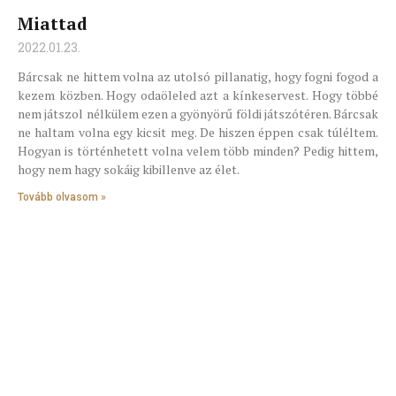
Miattad
2022.01.23.
Bárcsak ne hittem volna az utolsó pillanatig, hogy fogni fogod a
kezem közben. Hogy odaöleled azt a kínkeservest. Hogy többé
nem játszol nélkülem ezen a gyönyörű földi játszótéren. Bárcsak
ne haltam volna egy kicsit meg. De hiszen éppen csak túléltem.
Hogyan is történhetett volna velem több minden? Pedig hittem,
hogy nem hagy sokáig kibillenve az élet.
Tovább olvasom »