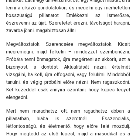
másikat. Látni egy univerzumot ott, egy világot másutt, úrrá
lenni a cikázó gondolatokon, és megélni egy mérhetetlen
hosszúságú pillanatot. Emlékezni az ismerősre,
észrevenni az újat. Szeretetet érezni, távolságot harapni,
zavarba jönni, magabiztosan állni.
Megváltoztatok. Szerencsére megváltoztatok. Kicsit
megremegni, majd felkelni – mindezzel szembenézni.
Próbára tenni önmagatok, újra megérteni az akkorit, azt a
bizonyost, a döntést. Aktualitását nézni, értelmét
vizsgálni, ha kell, újra elfogadni, vagy felülírni. Mindebből
tanulni, és végig próbálni előre nézni. Nem ragaszkodni.
Két kezeddel csak annyira szorítani, hogy képes legyél
elengedni.
Mert nem maradhatsz ott, nem ragadhatsz abban a
pillanatban, hiába is szeretnél. Esszenciális,
létfontosságú, és életmentő. hogy előre felé mozdulj.
Hogy megtedd az első lépést, majd a másodikat és a