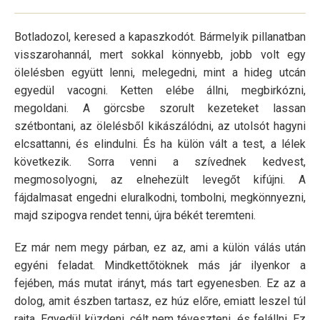
Botladozol, keresed a kapaszkodót. Bármelyik pillanatban
visszarohannál, mert sokkal könnyebb, jobb volt egy
ölelésben együtt lenni, melegedni, mint a hideg utcán
egyedül vacogni. Ketten elébe állni, megbirkózni,
megoldani. A görcsbe szorult kezeteket lassan
szétbontani, az ölelésből kikászálódni, az utolsót hagyni
elcsattanni, és elindulni. És ha külön vált a test, a lélek
következik. Sorra venni a szívednek kedvest,
megmosolyogni, az elnehezült levegőt kifújni. A
fájdalmasat engedni eluralkodni, tombolni, megkönnyezni,
majd szipogva rendet tenni, újra békét teremteni.
Ez már nem megy párban, ez az, ami a külön válás után
egyéni feladat. Mindkettőtöknek más jár ilyenkor a
fejében, más mutat irányt, más tart egyenesben. Ez az a
dolog, amit észben tartasz, ez húz előre, emiatt leszel túl
rajta. Egyedül küzdeni, célt nem téveszteni, és felállni. Ez