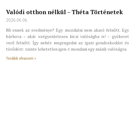
Valódi otthon nélkül – Théta Történetek
2026.06.06.
Mi ennek az eredménye? Egy mozdulni nem akaró felnőtt. Egy
bárhova – akár szégyenletesen kicsi valóságba is! – gyökeret
verő felnőtt. Így nehéz megengedni az igazi gondoskodást és
törődést: szinte lehetetlen igen-t mondani egy másik valóságra.
Tovább olvasom »