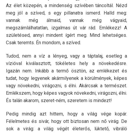
Az élet közepén, a mindenség szívében táncoltál. Nézd
meg jól a szíved, s egy pillanatra ismerd. Halld meg:
vannak még álmaid, vannak még vágyaid,
megszámlálhatatlan, izgalmas út vár rád. Emlékezz! A
születésed, annyi mindent ígért meg. Mind lehetséges.
Csak teremts. Én mondom, a szíved.
Tudod, nem a víz a lényeg, vagy a táptalaj, esetleg a
vízióval kiválasztott, tökéletes hely a növekedésre.
Igazán nem. Inkább a termő ösztön, az emlékezet és
tudat, hogy legyenek akármilyenek a körülmények, képes
vagy növekedni, virágozni, s élni. Akárcsak a természet.
Emlékszem, hogy képes vagyok növekedni, virágozni, élni.
És talán akarom, szeret-ném, szeretem is mindezt!
Pedig mindig azt hittem, hogy a világ vége kopár.
Félelmetes és sivár, hogy ott biztosan nem nő virág. De
sok a virág: a világ végét életerős, lüktető, vibráló