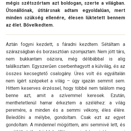
mégis szétszórtam azt boldogan, szerte a világban.
Útonállónak, útitársnak adtam egyoldalúan, mert
minden szükség ellenére, élesen lüktetett bennem
az élet. Bővelkedtem.
Aztán fogyni kezdett, s fáradni kezdtem. Sétáltam a
szárazságban és borzasztóan szomjaztam. Nem jött társ,
nem bukkantam oázisra, még délibábbal is alig
találkoztam. Egyszerűen cserbenhagyott a külvilág, és az
összes kecsegtető csalogány. Üres volt és egyáltalán
nem ígért szépeket a világ – úgy igazán semmit sem.
Hittem keserves érzéssel, hogy többé nem találom meg
benne azt, amit a szívemmel keresek. Ezután,
menthetetlenül hamar érkeztem a széléhez: a világ
peremére, a minden és a semmi vékony, éles élére.
Beledőlni a mélybe, gondoltam. Csak ezt az egyet
gondoltam. A mindennel mögöttem, ami semmivé lett, és