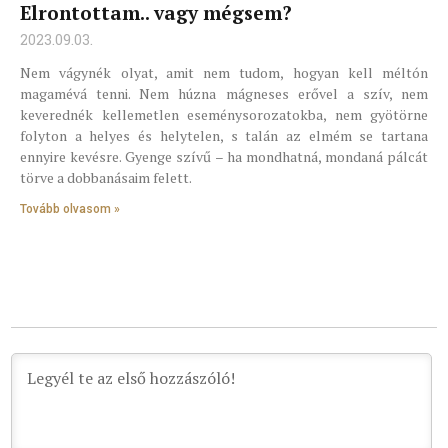
Elrontottam.. vagy mégsem?
2023.09.03.
Nem vágynék olyat, amit nem tudom, hogyan kell méltón
magamévá tenni. Nem húzna mágneses erővel a szív, nem
keverednék kellemetlen eseménysorozatokba, nem gyötörne
folyton a helyes és helytelen, s talán az elmém se tartana
ennyire kevésre. Gyenge szívű – ha mondhatná, mondaná pálcát
törve a dobbanásaim felett.
Tovább olvasom »