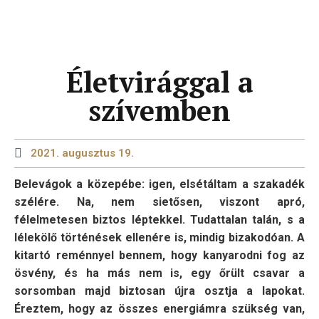
Életvirággal a
szívemben
2021. augusztus 19.
Belevágok a közepébe: igen, elsétáltam a szakadék
szélére. Na, nem sietősen, viszont apró,
félelmetesen biztos léptekkel. Tudattalan talán, s a
lélekölő történések ellenére is, mindig bizakodóan.
A
kitartó reménnyel bennem, hogy kanyarodni fog az
ösvény, és ha más nem is, egy őrült csavar a
sorsomban majd biztosan újra osztja a lapokat.
Éreztem, hogy az összes energiámra szükség van,