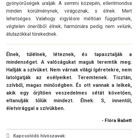
gyönyörűségek uralják. A semmi közepén, ellentmondva
minden körülménynek, virágoznak, s élnek. Mert
lehetséges. Valahogy irigylésre méltóan függetlenek,
végtelen önerőből élnek, harmóniára pedig nem velünk,
átutazókkal törekednek.
Élnek, túlélnek, léteznek, és tapasztalják a
mindenséget. A valóságukat maguk teremtik meg.
Hallják a szívüket. Nem várnak világi ígéretekre, nem
latolgatják az esélyeiket. Teremtenek. Tisztán,
szívből, magas minőségben. És ott vannak a lelkek,
akik egy őrjítően veszedelmes sétát követően,
eltanulják tőlük mindezt. Élnek. S, innentől,
életvirággal a szívükben.
- Flóra Babett
Kapcsolódó hívószavak: