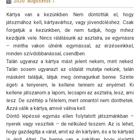
2020. augusztus 7.
Kártya van a kezünkben. Nem döntöttük el, hogy
játszmához kell, kártyavárhoz, vagy jövendöléshez. Csak
forgatjuk a kezünkben, de nem tudjuk, hogy mihez
kezdjünk vele. Nincs rálátásunk az asztalra, se egymásra
– mintha vakon ülnénk egymással, az érzéseinkkel,
minden szívdobbanással, csendben.
Talán ugyanaz a kártya mást jelent nekem, mint neked.
Talán sosem ugyanazt az oldalát mutatja nekünk, talán
másként találjuk, látjuk meg önmagunkat benne. Szinte
égeti a tenyerem, le kellene tennem az enyémet. Ki
kellene játszanom a lapom, lecsapni az asztalra, lesz, ami
lesz. De széttép a félelem, mert onnantól nem dönthetek.
Azzá válik a kártya, amivé válnia kell:
Döntő lépéssé egymás ellen folytatott játszmánkban –
nyerek vagy veszítek – de nélküled teszem. Az is lehet,
hogy gazdagítja a várat, amit az én kártyám, és a te kártyád
is épít, éltet. De benne van a pakliban, hogy jóslattá