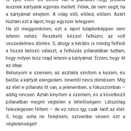
lesznek kártyáink egymás mellett. Félek, de nem segít, ha
a kártyámat elrejtem. A világ elől, előled, előlem. Azért
húztam ezt a lapot, hogy egyszer letegyem.
Ha jól meggondolom, ezt a lapot tulajdonképpen nem
letenni nehéz. Reszkető kézzel felhúzni, az volt
veszedelmes döntés. S, ahogy a kérdés is mindig felfedi
a hozzá tartozó választ, a felhúzás pillanatában tudtam,
hogy milyen lesz majd letenni a kártyámat. Érzem, hogy itt
az ideje.
Behunyom a szemem, az asztalra simítom a kezem, és
belőle a kártyát elengedem. Innentől nincs döntésem. Míg
az élet e pillanata itt van, a jelenemben, a fókuszomban –
addig nincsen. Aztán kinyitom a szemem, és a következő
pillanatban megint végtelen a lehetőségem. Látszólag
feleslegesen féltem – de ez nincs így, csak tanít az élet.
S, hogy soha ne felejtsem, szívembe vésem ezt a
végtelenséget!