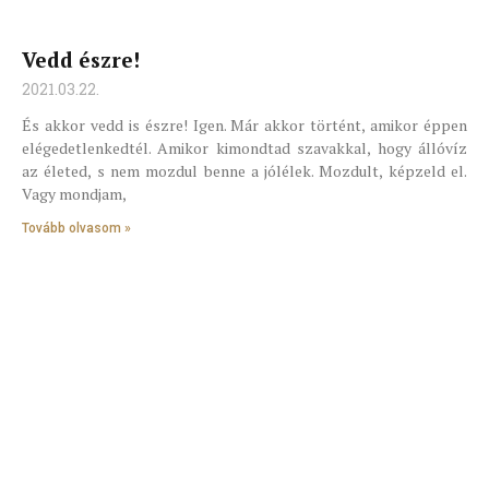
Vedd észre!
2021.03.22.
És akkor vedd is észre! Igen. Már akkor történt, amikor éppen
elégedetlenkedtél. Amikor kimondtad szavakkal, hogy állóvíz
az életed, s nem mozdul benne a jólélek. Mozdult, képzeld el.
Vagy mondjam,
Tovább olvasom »