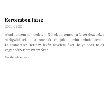
Kertemben jársz
2020.08.22.
Akad bennem pár hiedelem. Nőnek kertemben a feltételezések, a
berögződések – a rosszak és jók – mint mindenkiében.
Lelkiismeretes kertész lévén nevelem őket, helyt adok nekik
vagy szélnek eresztem őket.
Tovább olvasom »