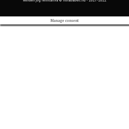
Minden jog fenntartva © florababett.hu - 2021-2022
Manage consent