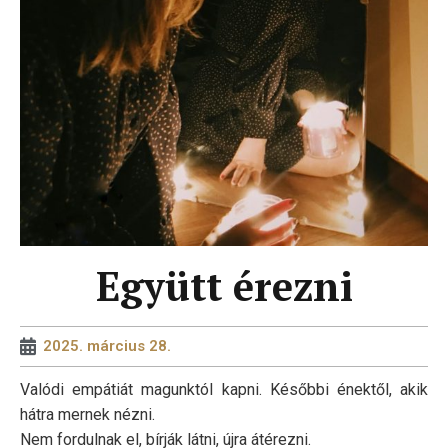
Együtt érezni
2025. március 28.
Valódi empátiát magunktól kapni. Későbbi énektől, akik
hátra mernek nézni.
Nem fordulnak el, bírják látni, újra átérezni.