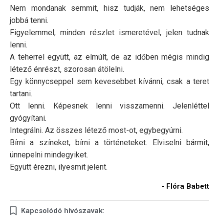
Nem mondanak semmit, hisz tudják, nem lehetséges
jobbá tenni.
Figyelemmel, minden részlet ismeretével, jelen tudnak
lenni.
A teherrel együtt, az elmúlt, de az időben mégis mindig
létező énrészt, szorosan átölelni.
Egy könnycseppel sem kevesebbet kívánni, csak a teret
tartani.
Ott lenni. Képesnek lenni visszamenni. Jelenléttel
gyógyítani.
Integrálni. Az összes létező most-ot, egybegyúrni.
Bírni a színeket, bírni a történeteket. Elviselni bármit,
ünnepelni mindegyiket.
Együtt érezni, ilyesmit jelent.
- Flóra Babett
Kapcsolódó hívószavak: