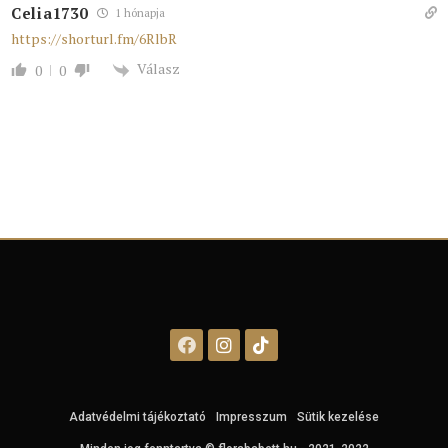
Celia1730
1 hónapja
https://shorturl.fm/6RlbR
Válasz
0
0
Adatvédelmi tájékoztató
Impresszum
Sütik kezelése