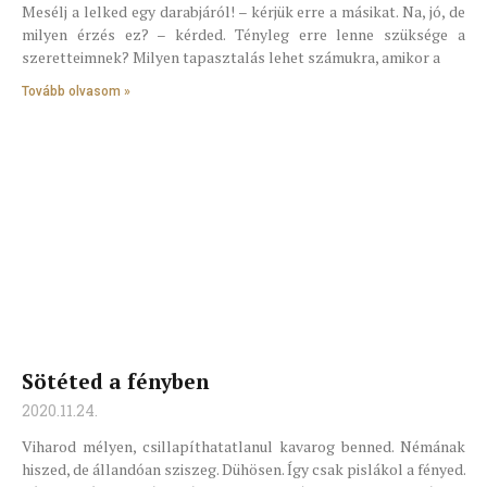
Mesélj a lelked egy darabjáról! – kérjük erre a másikat. Na, jó, de
milyen érzés ez? – kérded. Tényleg erre lenne szüksége a
szeretteimnek? Milyen tapasztalás lehet számukra, amikor a
Tovább olvasom »
Sötéted a fényben
2020.11.24.
Viharod mélyen, csillapíthatatlanul kavarog benned. Némának
hiszed, de állandóan sziszeg. Dühösen. Így csak pislákol a fényed.