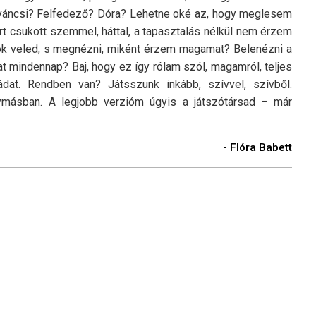
váncsi? Felfedező? Dóra? Lehetne oké az, hogy meglesem
rt csukott szemmel, háttal, a tapasztalás nélkül nem érzem
ok veled, s megnézni, miként érzem magamat? Belenézni a
t mindennap? Baj, hogy ez így rólam szól, magamról, teljes
at. Rendben van? Játsszunk inkább, szívvel, szívből.
gymásban. A legjobb verzióm úgyis a játszótársad – már
- Flóra Babett