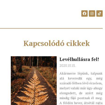
Kapcsolódó cikkek
Levélhullásra fel!
2020.10.15.
Akármerre lépünk, talpunk
alá keveredik egy, még
száradó félben lévő érzelem,
melyet valaki már úgy-ahogy
elengedett, de azért még
mindig fájó pontnak él meg.
A földön hever, átsétál rajta