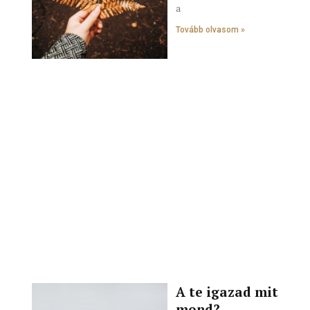
a
Tovább olvasom »
A te igazad mit
mond?