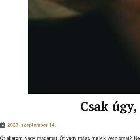
Csak úgy,
2023. szeptember 14.
Őt akarom, vagy magamat. Őt vagy mást, melyik verziómat? Nem