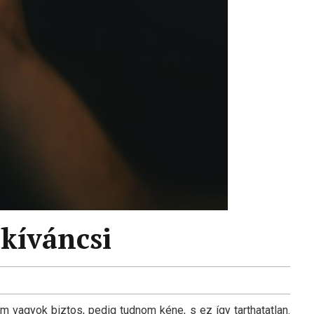
 kíváncsi
 vagyok biztos, pedig tudnom kéne, s ez így tarthatatlan.