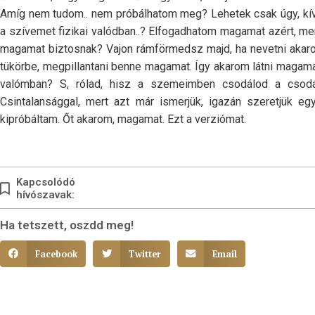
Amíg nem tudom.. nem próbálhatom meg? Lehetek csak úgy, kí
a szívemet fizikai valódban..? Elfogadhatom magamat azért, me
magamat biztosnak? Vajon rámförmedsz majd, ha nevetni akar
tükörbe, megpillantani benne magamat. Így akarom látni magama
valómban? S, rólad, hisz a szemeimben csodálod a csodád
Csintalansággal, mert azt már ismerjük, igazán szeretjük e
kipróbáltam. Őt akarom, magamat. Ezt a verziómat.
Kapcsolódó
hívószavak:
Ha tetszett, oszdd meg!
Facebook
Twitter
Email